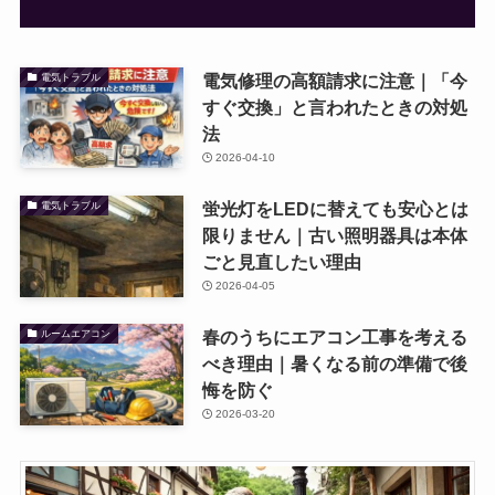
電気修理の高額請求に注意｜「今
電気トラブル
すぐ交換」と言われたときの対処
法
2026-04-10
蛍光灯をLEDに替えても安心とは
電気トラブル
限りません｜古い照明器具は本体
ごと見直したい理由
2026-04-05
春のうちにエアコン工事を考える
ルームエアコン
べき理由｜暑くなる前の準備で後
悔を防ぐ
2026-03-20