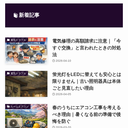
新着記事
電気修理の高額請求に注意｜「今
電気トラブル
すぐ交換」と言われたときの対処
法
2026-04-10
蛍光灯をLEDに替えても安心とは
電気トラブル
限りません｜古い照明器具は本体
ごと見直したい理由
2026-04-05
春のうちにエアコン工事を考える
ルームエアコン
べき理由｜暑くなる前の準備で後
悔を防ぐ
2026-03-20