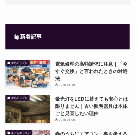
新着記事
電気修理の高額請求に注意｜「今
電気トラブル
すぐ交換」と言われたときの対処
法
2026-04-10
蛍光灯をLEDに替えても安心とは
電気トラブル
限りません｜古い照明器具は本体
ごと見直したい理由
2026-04-05
春のうちにエアコン工事を考える
ルームエアコン