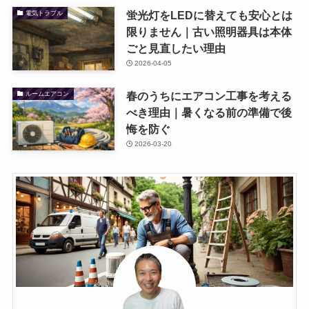
蛍光灯をLEDに替えても安心とは
電気トラブル
限りません｜古い照明器具は本体
ごと見直したい理由
2026-04-05
春のうちにエアコン工事を考える
ルームエアコン
べき理由｜暑くなる前の準備で後
悔を防ぐ
2026-03-20