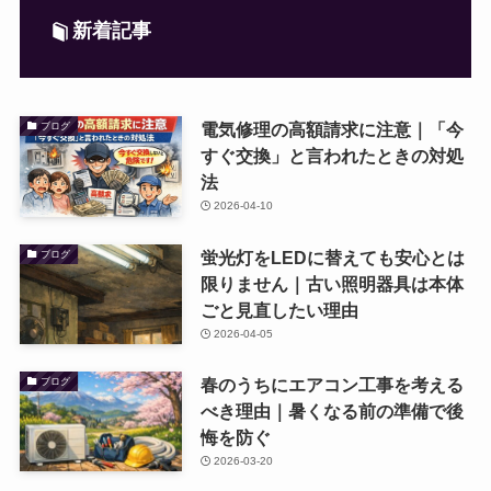
新着記事
電気修理の高額請求に注意｜「今
ブログ
すぐ交換」と言われたときの対処
法
2026-04-10
蛍光灯をLEDに替えても安心とは
ブログ
限りません｜古い照明器具は本体
ごと見直したい理由
2026-04-05
春のうちにエアコン工事を考える
ブログ
べき理由｜暑くなる前の準備で後
悔を防ぐ
2026-03-20